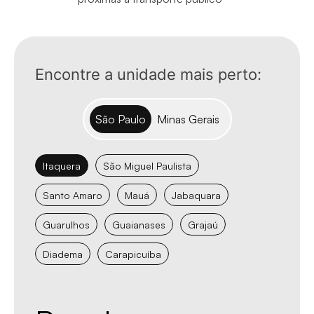
Encontre a unidade mais perto:
São Paulo
Minas Gerais
Itaquera
São Miguel Paulista
Santo Amaro
Mauá
Jabaquara
Guarulhos
Guaianases
Grajaú
Diadema
Carapicuíba