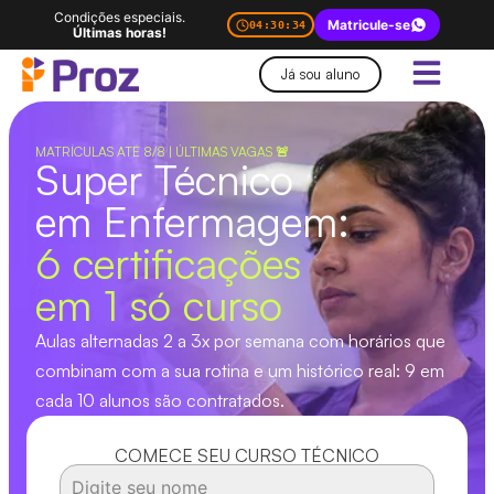
Condições especiais.
Matricule-se
04:30:34
Últimas horas!
Já sou aluno
MATRÍCULAS ATÉ 8/8 | ÚLTIMAS VAGAS 🚨
Super Técnico
em Enfermagem:
6 certificações
em 1 só curso
Aulas alternadas 2 a 3x por semana
com horários que
combinam com a
sua rotina
e um histórico real:
9 em
cada 10 alunos
são contratados.
COMECE SEU CURSO TÉCNICO