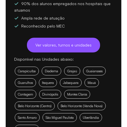
90% dos alunos empregados nos hospitais que
atuamos
Ampla rede de atuação
Reconhecido pelo MEC
Ver valores, turnos e unidades
Disponível nas Unidades abaixo:
Carapicuíba
Diadema
Grajaú
Guaianases
Guarulhos
Itaquera
Jabaquara
Mauá
Contagem
Divinópolis
Montes Claros
Belo Horizonte (Centro)
Belo Horizonte (Venda Nova)
Santo Amaro
São Miguel Paulista
Uberlândia